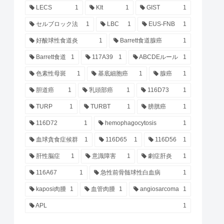
LECS
1
KIt
1
GIST
1
セルブロック法
1
LBC
1
EUS-FNB
1
好酸球性食道炎
1
Barrett食道腺癌
1
Barrett食道
1
117A39
1
ABCDEルール
1
色素性母斑
1
基底細胞癌
1
腺癌
1
胆道癌
1
乳頭部癌
1
116D73
1
TURP
1
TURBT
1
膀胱癌
1
116D72
1
hemophagocytosis
1
血球貪食症候群
1
116D65
1
116D56
1
肝性脳症
1
意識障害
1
劇症肝炎
1
116A67
1
急性前骨髄球性白血病
1
kaposi肉腫
1
血管肉腫
1
angiosarcoma
1
APL
1