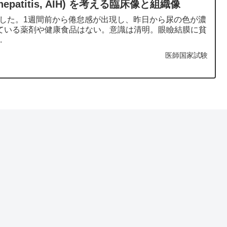
hepatitis, AIH) を考える臨床像と組織像
院した。1週間前から倦怠感が出現し、昨日から尿の色が濃
ている薬剤や健康食品はない。意識は清明。眼瞼結膜に貧
.
医師国家試験