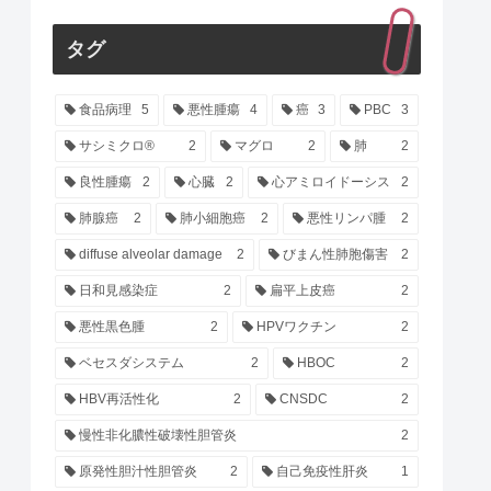
タグ
食品病理
5
悪性腫瘍
4
癌
3
PBC
3
サシミクロ®
2
マグロ
2
肺
2
良性腫瘍
2
心臓
2
心アミロイドーシス
2
肺腺癌
2
肺小細胞癌
2
悪性リンパ腫
2
diffuse alveolar damage
2
びまん性肺胞傷害
2
日和見感染症
2
扁平上皮癌
2
悪性黒色腫
2
HPVワクチン
2
ベセスダシステム
2
HBOC
2
HBV再活性化
2
CNSDC
2
慢性非化膿性破壊性胆管炎
2
原発性胆汁性胆管炎
2
自己免疫性肝炎
1