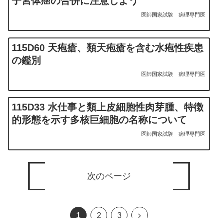
子宮体癌の合併に注意しよう
医師国家試験
病理専門医
115D60 天疱瘡、類天疱瘡を含む水疱性疾患
の鑑別
医師国家試験
病理専門医
115D33 水仕事と類上皮細胞性肉芽腫、特徴
的形態を示す多核巨細胞の名称について
医師国家試験
病理専門医
次のページ
1
次
2
3