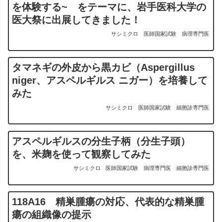
を体験する~ をテーマに、岩手医科大学の
医大祭に出展してきました！
サシミクロ
医師国家試験
病理専門医
タマネギの外皮から黒カビ（Aspergillus
niger、アスペルギルス ニガー）を培養して
みた
サシミクロ
医師国家試験
細胞診専門医
アスペルギルスの分生子柄（分生子頭）
を、米麹を使って観察してみた
サシミクロ
医師国家試験
病理専門医
細胞診専門医
118A16 精巣腫瘍の対応、代表的な精巣腫
瘍の組織像の提示