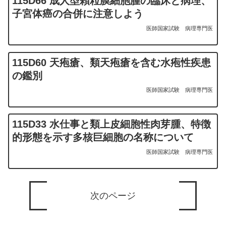
115D66 成人型顆粒膜細胞腫の臨床と病理、
子宮体癌の合併に注意しよう
医師国家試験
病理専門医
115D60 天疱瘡、類天疱瘡を含む水疱性疾患
の鑑別
医師国家試験
病理専門医
115D33 水仕事と類上皮細胞性肉芽腫、特徴
的形態を示す多核巨細胞の名称について
医師国家試験
病理専門医
次のページ