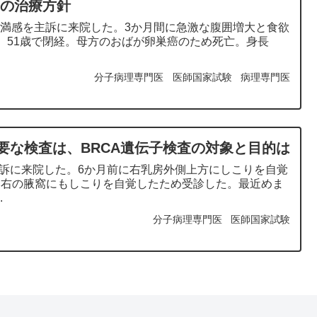
癌の治療方針
部膨満感を主訴に来院した。3か月間に急激な腹囲増大と食欲
。51歳で閉経。母方のおばが卵巣癌のため死亡。身長
分子病理専門医
医師国家試験
病理専門医
必要な検査は、BRCA遺伝子検査の対象と目的は
主訴に来院した。6か月前に右乳房外側上方にしこりを自覚
、右の腋窩にもしこりを自覚したため受診した。最近めま
.
分子病理専門医
医師国家試験