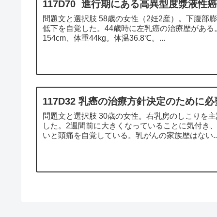
117D70 進行期にある高異型度漿液性
問題文と選択肢 58歳の女性（2妊2産）。下腹
低下を自覚した。44歳時に左乳癌の治療歴がある
154cm、体重44kg。体温36.8℃。...
117D32 乳癌の治療方針決定のために
問題文と選択肢 30歳の女性。右乳房のしこりを
した。2週間前に大きくなっていることに気付き
いと頭痛を自覚している。乳がんの家族歴はない..