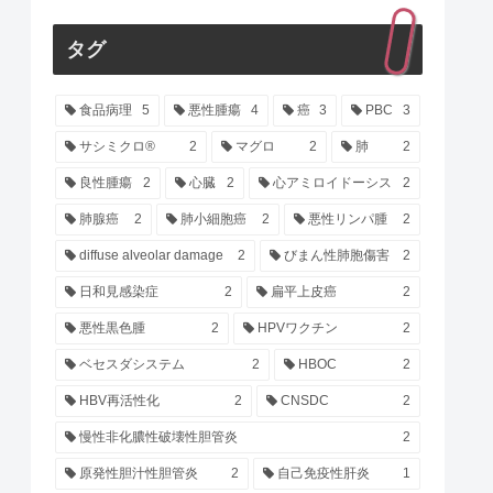
タグ
食品病理
5
悪性腫瘍
4
癌
3
PBC
3
サシミクロ®
2
マグロ
2
肺
2
良性腫瘍
2
心臓
2
心アミロイドーシス
2
肺腺癌
2
肺小細胞癌
2
悪性リンパ腫
2
diffuse alveolar damage
2
びまん性肺胞傷害
2
日和見感染症
2
扁平上皮癌
2
悪性黒色腫
2
HPVワクチン
2
ベセスダシステム
2
HBOC
2
HBV再活性化
2
CNSDC
2
慢性非化膿性破壊性胆管炎
2
原発性胆汁性胆管炎
2
自己免疫性肝炎
1