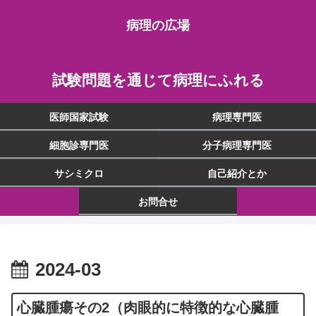
病理の広場
試験問題を通じて病理にふれる
医師国家試験
病理専門医
細胞診専門医
分子病理専門医
サシミクロ
自己紹介とか
お問合せ
2024-03
心臓腫瘍その2（肉眼的に特徴的な心臓腫