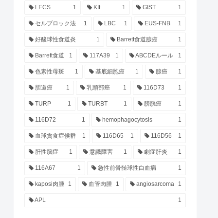
LECS
1
KIt
1
GIST
1
セルブロック法
1
LBC
1
EUS-FNB
1
好酸球性食道炎
1
Barrett食道腺癌
1
Barrett食道
1
117A39
1
ABCDEルール
1
色素性母斑
1
基底細胞癌
1
腺癌
1
胆道癌
1
乳頭部癌
1
116D73
1
TURP
1
TURBT
1
膀胱癌
1
116D72
1
hemophagocytosis
1
血球貪食症候群
1
116D65
1
116D56
1
肝性脳症
1
意識障害
1
劇症肝炎
1
116A67
1
急性前骨髄球性白血病
1
kaposi肉腫
1
血管肉腫
1
angiosarcoma
1
APL
1