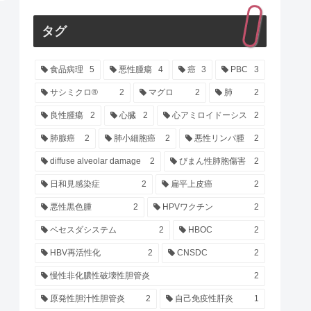
タグ
食品病理
5
悪性腫瘍
4
癌
3
PBC
3
サシミクロ®
2
マグロ
2
肺
2
良性腫瘍
2
心臓
2
心アミロイドーシス
2
肺腺癌
2
肺小細胞癌
2
悪性リンパ腫
2
diffuse alveolar damage
2
びまん性肺胞傷害
2
日和見感染症
2
扁平上皮癌
2
悪性黒色腫
2
HPVワクチン
2
ベセスダシステム
2
HBOC
2
HBV再活性化
2
CNSDC
2
慢性非化膿性破壊性胆管炎
2
原発性胆汁性胆管炎
2
自己免疫性肝炎
1