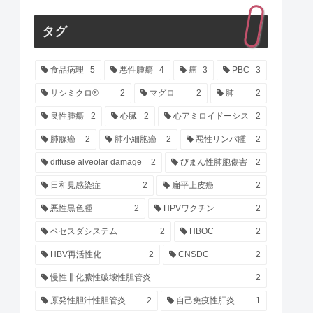
タグ
食品病理
5
悪性腫瘍
4
癌
3
PBC
3
サシミクロ®
2
マグロ
2
肺
2
良性腫瘍
2
心臓
2
心アミロイドーシス
2
肺腺癌
2
肺小細胞癌
2
悪性リンパ腫
2
diffuse alveolar damage
2
びまん性肺胞傷害
2
日和見感染症
2
扁平上皮癌
2
悪性黒色腫
2
HPVワクチン
2
ベセスダシステム
2
HBOC
2
HBV再活性化
2
CNSDC
2
慢性非化膿性破壊性胆管炎
2
原発性胆汁性胆管炎
2
自己免疫性肝炎
1