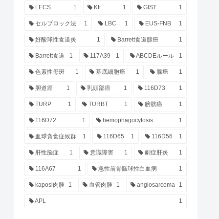
LECS
1
KIt
1
GIST
1
セルブロック法
1
LBC
1
EUS-FNB
1
好酸球性食道炎
1
Barrett食道腺癌
1
Barrett食道
1
117A39
1
ABCDEルール
1
色素性母斑
1
基底細胞癌
1
腺癌
1
胆道癌
1
乳頭部癌
1
116D73
1
TURP
1
TURBT
1
膀胱癌
1
116D72
1
hemophagocytosis
1
血球貪食症候群
1
116D65
1
116D56
1
肝性脳症
1
意識障害
1
劇症肝炎
1
116A67
1
急性前骨髄球性白血病
1
kaposi肉腫
1
血管肉腫
1
angiosarcoma
1
APL
1