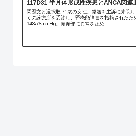
117D31 半月体形成性疾患とANCA関
問題文と選択肢 71歳の女性。発熱を主訴に来院
くの診療所を受診し、腎機能障害を指摘されたため紹
148/78mmHg。頭頸部に異常を認め...