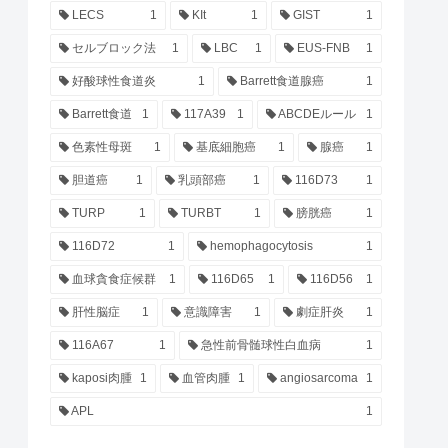
LECS
1
KIt
1
GIST
1
セルブロック法
1
LBC
1
EUS-FNB
1
好酸球性食道炎
1
Barrett食道腺癌
1
Barrett食道
1
117A39
1
ABCDEルール
1
色素性母斑
1
基底細胞癌
1
腺癌
1
胆道癌
1
乳頭部癌
1
116D73
1
TURP
1
TURBT
1
膀胱癌
1
116D72
1
hemophagocytosis
1
血球貪食症候群
1
116D65
1
116D56
1
肝性脳症
1
意識障害
1
劇症肝炎
1
116A67
1
急性前骨髄球性白血病
1
kaposi肉腫
1
血管肉腫
1
angiosarcoma
1
APL
1