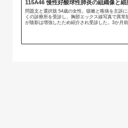
115A46 慢性好酸球性肺炎の組織像と細
問題文と選択肢 54歳の女性。咳嗽と喀痰を主訴
くの診療所を受診し、胸部エックス線写真で異常
が陰影は増強したため紹介され受診した。3か月前..