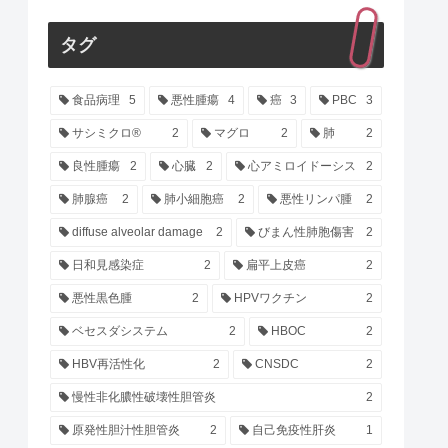
タグ
食品病理
5
悪性腫瘍
4
癌
3
PBC
3
サシミクロ®
2
マグロ
2
肺
2
良性腫瘍
2
心臓
2
心アミロイドーシス
2
肺腺癌
2
肺小細胞癌
2
悪性リンパ腫
2
diffuse alveolar damage
2
びまん性肺胞傷害
2
日和見感染症
2
扁平上皮癌
2
悪性黒色腫
2
HPVワクチン
2
ベセスダシステム
2
HBOC
2
HBV再活性化
2
CNSDC
2
慢性非化膿性破壊性胆管炎
2
原発性胆汁性胆管炎
2
自己免疫性肝炎
1