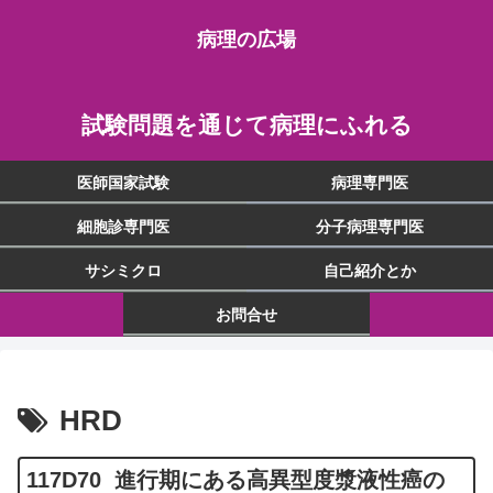
病理の広場
試験問題を通じて病理にふれる
医師国家試験
病理専門医
細胞診専門医
分子病理専門医
サシミクロ
自己紹介とか
お問合せ
HRD
117D70 進行期にある高異型度漿液性癌の