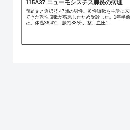
115A37 ニューモシスチス肺炎の病理
問題文と選択肢 47歳の男性。乾性咳嗽を主訴に
てきた乾性咳嗽が増悪したため受診した。1年半
た。体温36.4℃。脈拍88/分、整。血圧1...