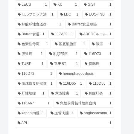
LECS
1
KIt
1
GIST
1
セルブロック法
1
LBC
1
EUS-FNB
1
好酸球性食道炎
1
Barrett食道腺癌
1
Barrett食道
1
117A39
1
ABCDEルール
1
色素性母斑
1
基底細胞癌
1
腺癌
1
胆道癌
1
乳頭部癌
1
116D73
1
TURP
1
TURBT
1
膀胱癌
1
116D72
1
hemophagocytosis
1
血球貪食症候群
1
116D65
1
116D56
1
肝性脳症
1
意識障害
1
劇症肝炎
1
116A67
1
急性前骨髄球性白血病
1
kaposi肉腫
1
血管肉腫
1
angiosarcoma
1
APL
1