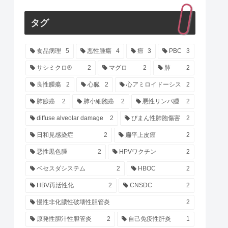
タグ
食品病理
5
悪性腫瘍
4
癌
3
PBC
3
サシミクロ®
2
マグロ
2
肺
2
良性腫瘍
2
心臓
2
心アミロイドーシス
2
肺腺癌
2
肺小細胞癌
2
悪性リンパ腫
2
diffuse alveolar damage
2
びまん性肺胞傷害
2
日和見感染症
2
扁平上皮癌
2
悪性黒色腫
2
HPVワクチン
2
ベセスダシステム
2
HBOC
2
HBV再活性化
2
CNSDC
2
慢性非化膿性破壊性胆管炎
2
原発性胆汁性胆管炎
2
自己免疫性肝炎
1